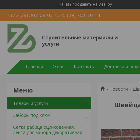
Начать продавать на Deal.by
+375 (29) 302-09-03
+375 (29) 753-70-14
Строительные материалы и
услуги
Главная
О нас
Контакты
Доставка и опла
Новости
Шве
Товары и услуги
Швейца
Заборы под ключ
Сетка рабица оцинкованная,
лента для забора декоративная