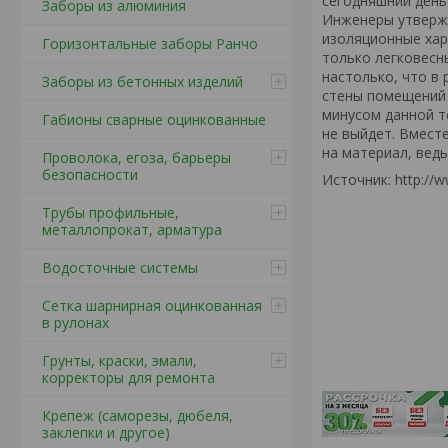
сегодняшний день
Заборы из алюминия
Инженеры утвержд
изоляционные хар
Горизонтальные заборы Ранчо
только легковесн
настолько, что в
Заборы из бетонных изделий
стены помещений 
минусом данной т
Габионы сварные оцинкованные
не выйдет. Вмест
на материал, вед
Проволока, егоза, барьеры
безопасности
Источник: http://w
Трубы профильные,
металлопрокат, арматура
Водосточные системы
Сетка шарнирная оцинкованная
в рулонах
Грунты, краски, эмали,
корректоры для ремонта
Крепеж (саморезы, дюбеля,
заклепки и другое)