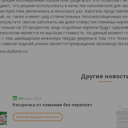
 лучшие изоляционные показатели среди всех. Это позволяет 
ают, что решили использовать в качестве наполнителя для сво
актеристики увеличились в несколько раз. Аэрогель представля
ый, но также и имеет ряд отличительных теплоизоляционных к
 результате смогли заполнить им даже отверстия глиняных кир
тоньше на 35 процентов, ведь подобные кирпичи будут сдержи
ехнологии является ее высокая стоимость. На данный момент го
е с тем, швейцарские инженеры твердо уверены в том, что техн
ь главной задачей ученых является превращение производства к
ww.vladtime.ru/
Другие новост
04/
мар. 2024
Рассрочка от комании без переплат
Полная версия новости