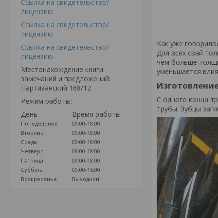
Ссылка на свидетельство/
лицензию
Ссылка на свидетельство/
лицензию
Как уже говорило
Ссылка на свидетельство/
Для всех свай то
лицензию
чем больше толщи
Местонахождение книги
уменьшается влия
замечаний и предложений:
Изготовление
Партизанский 168/12
С одного конца т
Режим работы:
трубы. Зубцы заг
День
Время работы
Понедельник
09:00-18:00
Вторник
09:00-18:00
Среда
09:00-18:00
Четверг
09:00-18:00
Пятница
09:00-18:00
Суббота
09:00-15:00
Воскресенье
Выходной