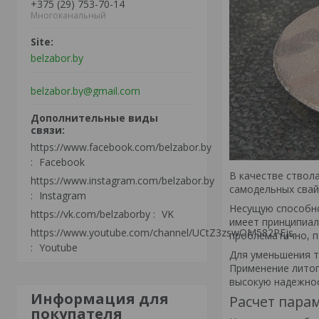
+375 (29) 753-70-14
Многоканальный
belzabor.by
belzabor.by@gmail.com
https://www.facebook.com/belzabor.by
Facebook
В качестве ствол
https://www.instagram.com/belzabor.by
самодельных свай
Instagram
Несущую способнос
https://vk.com/belzaborby
VK
имеет принципиал
https://www.youtube.com/channel/UCtZ3zswOM582PEjs-
проблематично, п
Youtube
Для уменьшения т
Применение литог
высокую надежнос
Информация для
Расчет пара
покупателя