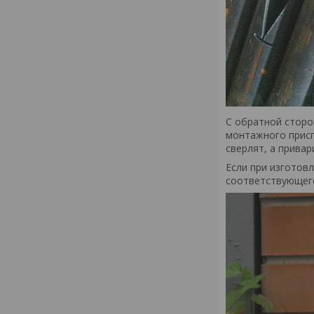
С обратной сторо
монтажного присп
сверлят, а прива
Если при изготов
соответствующего