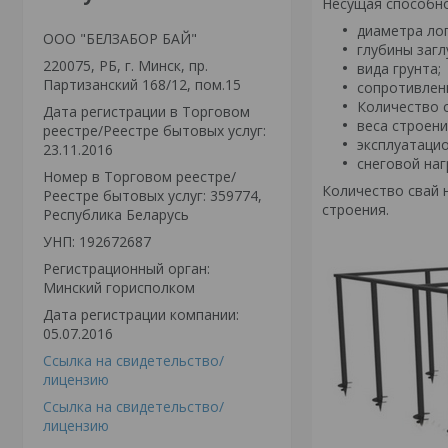
Несущая способно
диаметра ло
ООО "БЕЛЗАБОР БАЙ"
глубины загл
220075, РБ, г. Минск, пр.
вида грунта;
Партизанский 168/12, пом.15
сопротивлени
Количество с
Дата регистрации в Торговом
веса строени
реестре/Реестре бытовых услуг:
эксплуатацио
23.11.2016
снеговой наг
Номер в Торговом реестре/
Количество свай 
Реестре бытовых услуг: 359774,
строения.
Республика Беларусь
УНП: 192672687
Регистрационный орган:
Минский горисполком
Дата регистрации компании:
05.07.2016
Ссылка на свидетельство/
лицензию
Ссылка на свидетельство/
лицензию