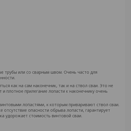
ые трубы или со сварным швом. Очень часто для
нности.
ся как на сам наконечник, так и на ствол сваи. Это не
 и плотное прилегание лопасти к наконечнику очень
винтовыми лопастями, к которым приваривают ствол сваи.
е отсутствие опасности обрыва лопасти, гарантирует
ика удорожает стоимость винтовой сваи.