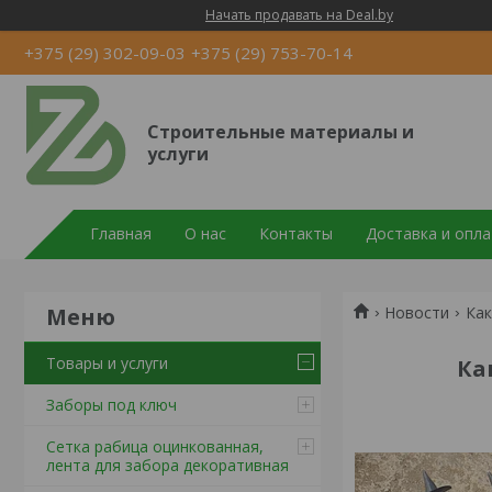
Начать продавать на Deal.by
+375 (29) 302-09-03
+375 (29) 753-70-14
Строительные материалы и
услуги
Главная
О нас
Контакты
Доставка и опла
Новости
Как
Товары и услуги
Ка
Заборы под ключ
Сетка рабица оцинкованная,
лента для забора декоративная