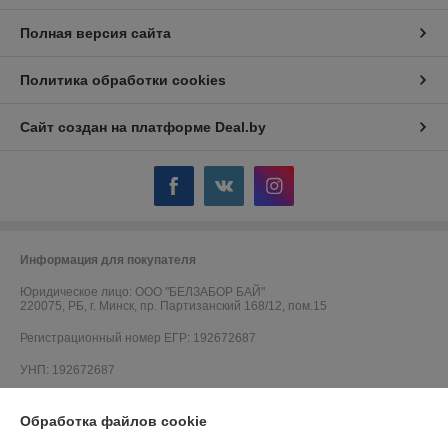
Полная версия сайта
Политика обработки cookies
Сайт создан на платформе Deal.by
Информация для покупателя
Юридическое лицо:
ООО "БЕЛЗАБОР БАЙ"
220075, РБ, г. Минск, пр. Партизанский 168/12, пом.15
Регистрационный номер ЕГР: 192672687
УНП: 192672687
Регистрационный орган: Минский горисполком
Обработка файлов cookie
Дата регистрации компании: 05.07.2016