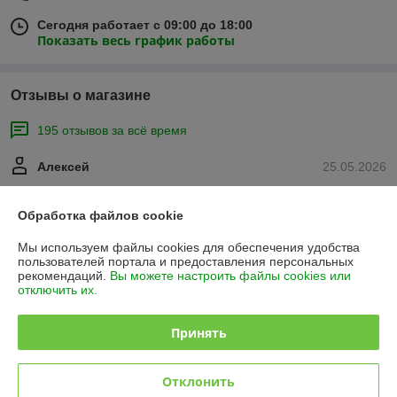
Сегодня работает с 09:00 до 18:00
Показать весь график работы
Отзывы о магазине
195 отзывов за всё время
Алексей
25.05.2026
Отлично
Обработка файлов cookie
Елена
01.05.2026
Мы используем файлы cookies для обеспечения удобства
пользователей портала и предоставления персональных
Очень плохо
рекомендаций.
Вы можете настроить файлы cookies или
отключить их.
Привезли цемент не тот который заказывала, я заказывала м500 без 
шлака, привезли со шлаком по той же цене, не предупредили даже. 
Принять
Не рекомендую. Доставка долгая и дорогая в итоге вот так.
Показать все отзывы
Отклонить