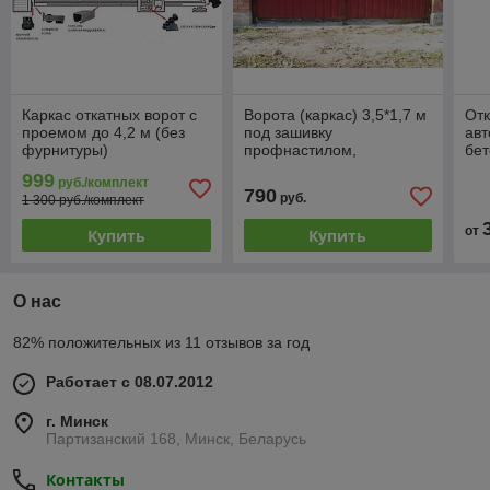
Каркас откатных ворот с
Ворота (каркас) 3,5*1,7 м
Отк
проемом до 4,2 м (без
под зашивку
авт
фурнитуры)
профнастилом,
бе
металлическим или
999
руб./комплект
деревянным штакетником
790
руб.
1 300 руб./комплект
от
Купить
Купить
О нас
82% положительных из 11 отзывов за год
Работает с 08.07.2012
г. Минск
Партизанский 168, Минск, Беларусь
Контакты