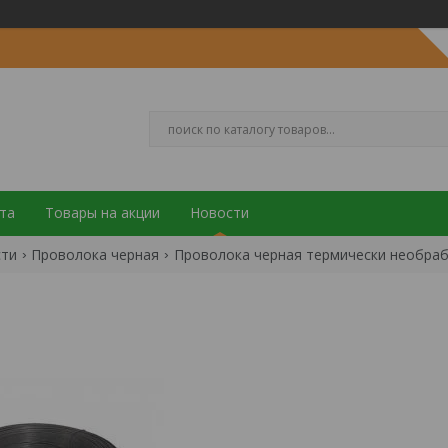
та
Товары на акции
Новости
сти
Проволока черная
Проволока черная термически необра