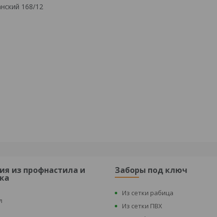
нский 168/12
ия из профнастила и
Заборы под ключ
ка
Из сетки рабица
л
Из сетки ПВХ
к