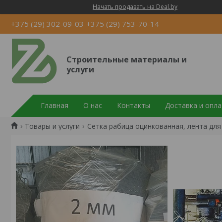
Начать продавать на Deal.by
+375 (29) 302-09-03
+375 (29) 753-70-14
Строительные материалы и
услуги
Главная
О нас
Контакты
Доставка и опла
Товары и услуги
Сетка рабица оцинкованная, лента для