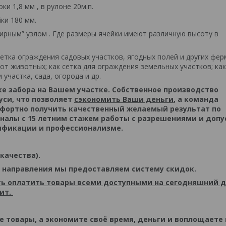
и 1,8 мм , в рулоне 20м.п.
ки 180 мм.
ирным” узлом . Где размеры ячейки имеют различную высоту в
 сетка ограждения садовых участков, ягодных полей и других фер
от животных; как сетка для ограждения земельных участков; как
 участка, сада, огорода и др.
е забора на Вашем участке. Собственное производство
си, что позволяет
сэкономить Ваши деньги
, а команда
мфортно получить качественный желаемый результат по
оналы с 15 летним стажем работы с разрешениями и доп
лификации и профессионализме.
качества).
 направления мы предоставляем систему скидок.
ь оплатить товары всеми доступными на сегодняшний 
дит.
те товары, а экономите своё время, деньги и воплощаете