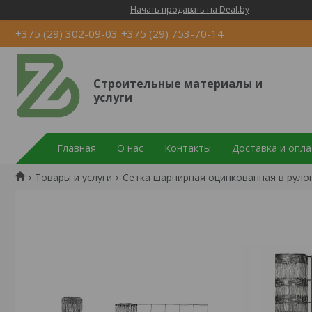
Начать продавать на Deal.by
+375 (29) 302-09-03
+375 (29) 753-70-14
Строительные материалы и
услуги
Главная
О нас
Контакты
Доставка и опла
Товары и услуги
Сетка шарнирная оцинкованная в руло