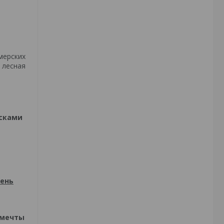
мерских
 лесная
усками
день
 мечты