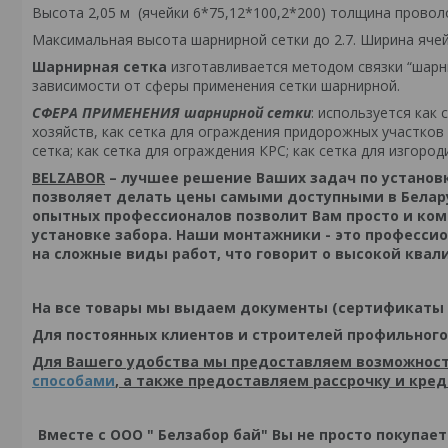
Высота 2,05 м (ячейки 6*75,12*100,2*200) толщина проволок
Максимальная высота шарнирной сетки до 2.7. Ширина ячей
Шарнирная сетка
изготавливается методом связки “шарн
зависимости от сферы применения сетки шарнирной.
СФЕРА ПРИМЕНЕНИЯ шарнирной сетки
: используется как
хозяйств, как сетка для ограждения придорожных участков 
сетка; как сетка для ограждения КРС; как сетка для изгороди
BELZABOR
– лучшее решение Ваших задач по установк
позволяет делать цены самыми доступными в Белару
опытных профессионалов позволит Вам просто и ко
установке забора. Наши монтажники - это професси
на сложные виды работ, что говорит о высокой ква
На все товары мы выдаем документы (сертификаты 
Для постоянных клиентов и строителей профильного
Для Вашего удобства мы предоставляем возможност
способами
, а также предоставляем рассрочку и кре
Вместе с ООО " Белзабор бай" Вы не просто покупае