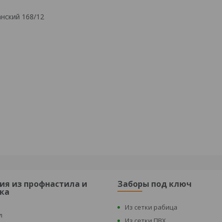
нский 168/12
ия из профнастила и
Заборы под ключ
ка
Из сетки рабица
л
Из сетки ПВХ