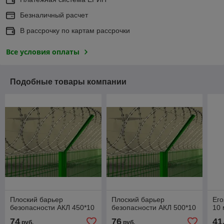
Безналичный расчет
В рассрочку по картам рассрочки
Все условия оплаты
Подобные товары компании
Плоский барьер
Плоский барьер
Его
безопасности АКЛ 450*10
безопасности АКЛ 500*10
10 
74
76
41
руб.
руб.