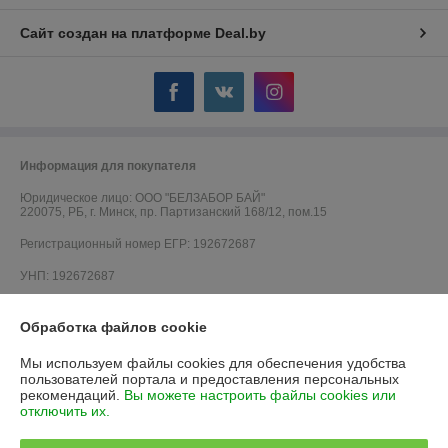
Сайт создан на платформе Deal.by
Информация для покупателя
Юридическое лицо:
ООО "БЕЛЗАБОР БАЙ"
220075, РБ, г. Минск, пр. Партизанский 168/12, пом.15
Регистрационный номер ЕГР: 192672687
УНП: 192672687
Регистрационный орган: Минский горисполком
Обработка файлов cookie
Дата регистрации компании: 05.07.2016
Мы используем файлы cookies для обеспечения удобства
Ссылка на свидетельство/лицензию
пользователей портала и предоставления персональных
рекомендаций.
Вы можете настроить файлы cookies или
Ссылка на свидетельство/лицензию
отключить их.
Ссылка на свидетельство/лицензию