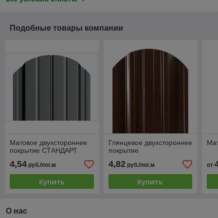
Подобные товары компании
Матовое двухстороннее
Глянцевое двухстороннее
Ма
покрытие СТАНДАРТ
покрытие
4,54
4,82
руб./пог.м
руб./пог.м
от
Купить
Купить
О нас