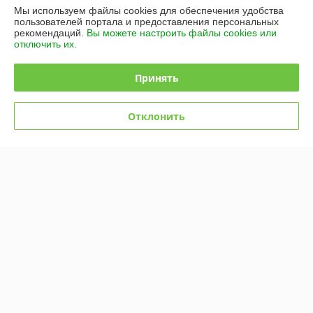
Мы используем файлы cookies для обеспечения удобства
пользователей портала и предоставления персональных
Полная версия сайта
рекомендаций.
Вы можете настроить файлы cookies или
отключить их.
Политика обработки cookies
Принять
Сайт создан на платформе Deal.by
Отклонить
Информация для покупателя
Юридическое лицо:
ООО "БЕЛЗАБОР БАЙ"
220075, РБ, г. Минск, пр. Партизанский 168/12, пом.15
Регистрационный номер ЕГР: 192672687
УНП: 192672687
Регистрационный орган: Минский горисполком
Дата регистрации компании: 05.07.2016