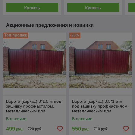
Купить
Купить
Акционные предложения и новинки
Топ продаж
-23%
Ворота (каркас) 3*1,5 м под
Ворота (каркас) 3,5*1,5 м
зашивку профнастилом,
под зашивку профнастилом,
металлическим или
металлическим или
деревянным штакетником
деревянным штакетником
В наличии
В наличии
499
550
720 руб.
710 руб.
руб.
руб.