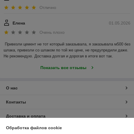
Отлично
Елена
01.05.2026
Очень плохо
Привезли цемент не тот который заказывала, я заказывала м500 без 
шлака, привезли со шлаком по той же цене, не предупредили даже. 
Не рекомендую. Доставка долгая и дорогая в итоге вот так.
Показать все отзывы
О нас
Контакты
Доставка и оплата
Обработка файлов cookie
График работы