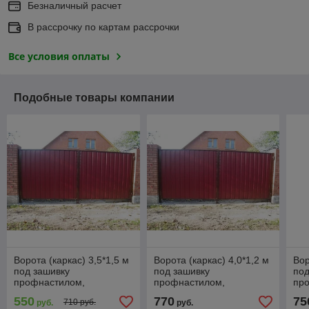
Безналичный расчет
В рассрочку по картам рассрочки
Все условия оплаты
Подобные товары компании
Ворота (каркас) 3,5*1,5 м
Ворота (каркас) 4,0*1,2 м
Вор
под зашивку
под зашивку
под
профнастилом,
профнастилом,
пр
металлическим или
металлическим или
ме
550
770
75
710 руб.
руб.
руб.
деревянным штакетником
деревянным штакетником
де