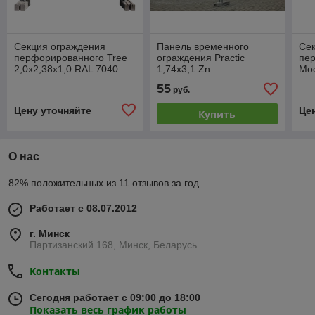
Секция ограждения
Панель временного
Се
перфорированного Tree
ограждения Practic
пе
2,0х2,38х1,0 RAL 7040
1,74х3,1 Zn
Мос
70
55
руб.
Цену уточняйте
Це
Купить
О нас
82% положительных из 11 отзывов за год
Работает с 08.07.2012
г. Минск
Партизанский 168, Минск, Беларусь
Контакты
Сегодня работает с 09:00 до 18:00
Показать весь график работы