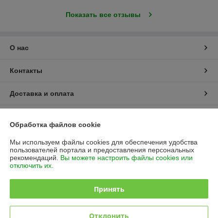
Показать все отзывы
О нас
Контакты
Доставка и оплата
График работы
Обработка файлов cookie
Полная версия сайта
Мы используем файлы cookies для обеспечения удобства
пользователей портала и предоставления персональных
рекомендаций.
Вы можете настроить файлы cookies или
Политика обработки cookies
отключить их.
Сайт создан на платформе Deal.by
Принять
Отклонить