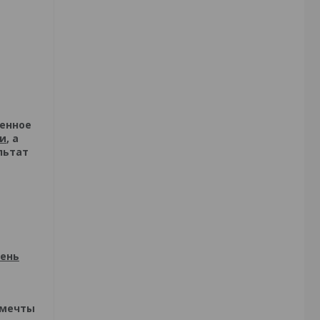
венное
ги
, а
льтат
день
 мечты