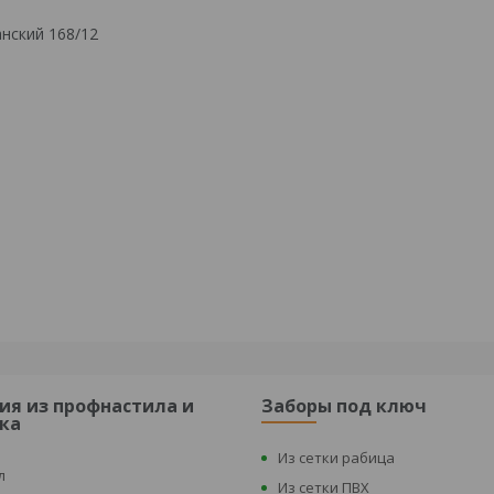
нский 168/12
ия из профнастила и
Заборы под ключ
ка
Из сетки рабица
л
Из сетки ПВХ