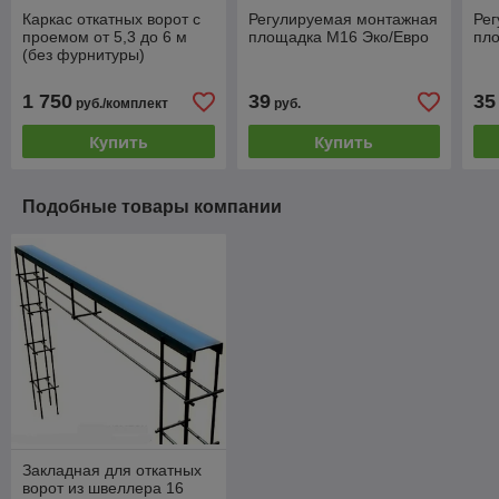
Каркас откатных ворот с
Регулируемая монтажная
Ре
проемом от 5,3 до 6 м
площадка М16 Эко/Евро
пл
(без фурнитуры)
1 750
39
35
руб./комплект
руб.
Купить
Купить
Подобные товары компании
Закладная для откатных
ворот из швеллера 16