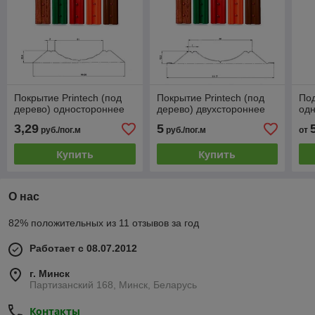
Покрытие Printech (под
Покрытие Printech (под
По
дерево) одностороннее
дерево) двухстороннее
од
3,29
5
руб./пог.м
руб./пог.м
от
Купить
Купить
О нас
82% положительных из 11 отзывов за год
Работает с 08.07.2012
г. Минск
Партизанский 168, Минск, Беларусь
Контакты