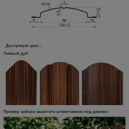
Доступный цвет :
Темный дуб
Пример забора зашитого штакетником под дерево: