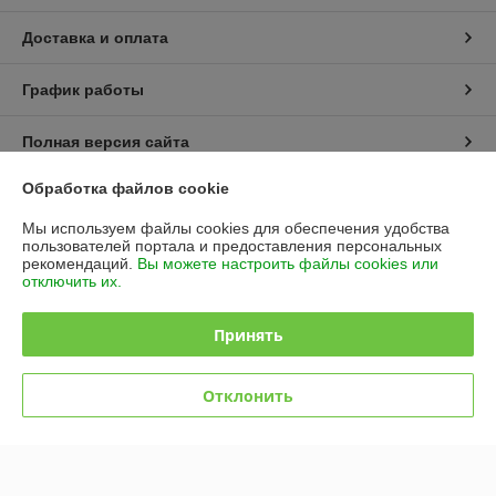
Доставка и оплата
График работы
Полная версия сайта
Обработка файлов cookie
Политика обработки cookies
Мы используем файлы cookies для обеспечения удобства
Сайт создан на платформе Deal.by
пользователей портала и предоставления персональных
рекомендаций.
Вы можете настроить файлы cookies или
отключить их.
Принять
Отклонить
Информация для покупателя
Юридическое лицо:
ООО "БЕЛЗАБОР БАЙ"
220075, РБ, г. Минск, пр. Партизанский 168/12, пом.15
Регистрационный номер ЕГР: 192672687